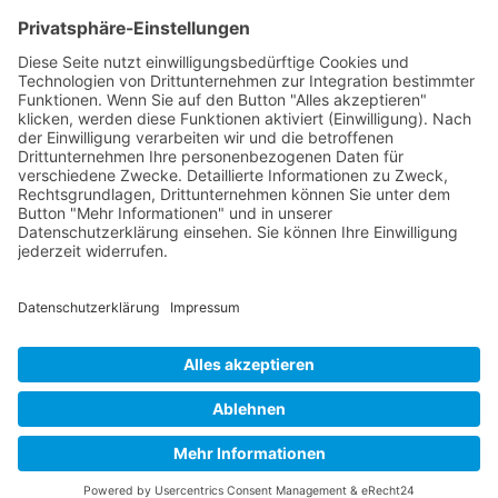
TREFFEN SIE UNS
Events
Jobs
Kontakt
YouTube
LinkedIn
E-Mail
Telefon: +49 241 6084350
E-Mail:
flow3d@flow3d.de
Impressum
•
Datenschutz
© 2026 Flow Science Deutschland GmbH