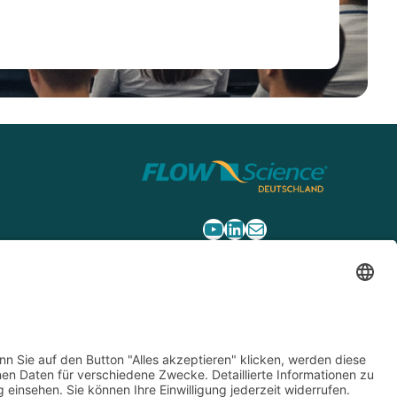
YouTube
LinkedIn
E-Mail
Telefon: +49 241 6084350
E-Mail:
flow3d@flow3d.de