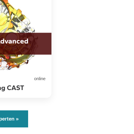
online
ng CAST
perten »