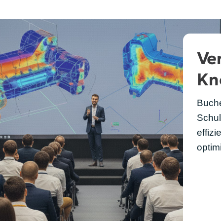
Ver
Kn
Buche
Schul
effiz
optim