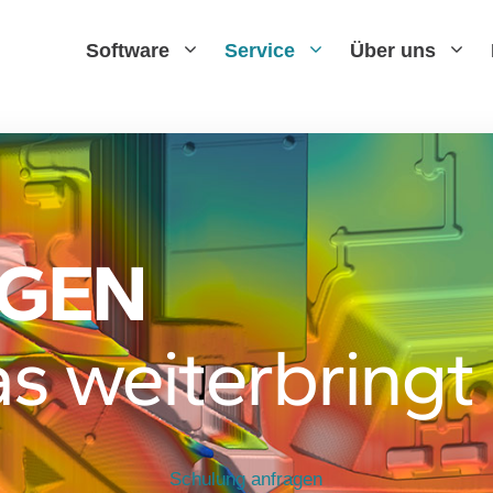
Software
Service
Über uns
GEN
s weiterbringt
Schulung anfragen