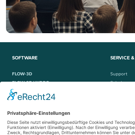
SOFTWARE
SERVICE &
FLOW-3D
Support
FLOW-3D HYDRO
Schulunge
FLOW-3D CAST
Webinare
FLOW-3D AM
Workshops
FLOW-3D WELD
FLOW-3D (x)