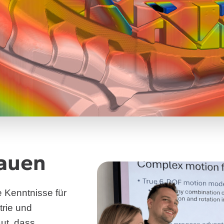
auen
e Kenntnisse für
trie und
ut, dass