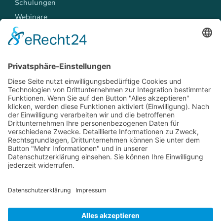
Schulungen
Webinare
Workshops
TREFFEN SIE UNS
Events
Jobs
Kontakt
YouTube
LinkedIn
E-Mail
Telefon: +49 241 6084350
E-Mail:
flow3d@flow3d.de