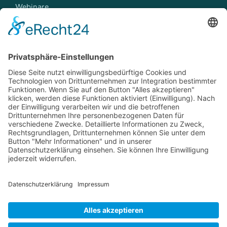
Webinare
Workshops
TREFFEN SIE UNS
Events
Jobs
Kontakt
YouTube
LinkedIn
E-Mail
Telefon: +49 241 6084350
E-Mail:
flow3d@flow3d.de