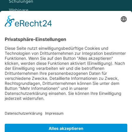
Schulungen
Webinare
Workshops
TREFFEN SIE UNS
Events
Jobs
Kontakt
YouTube
LinkedIn
E-Mail
Telefon: +49 241 6084350
E-Mail:
flow3d@flow3d.de